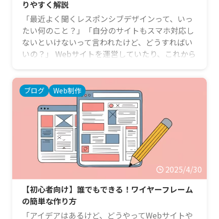
りやすく解説
「最近よく聞くレスポンシブデザインって、いっ
たい何のこと？」「自分のサイトもスマホ対応し
ないといけないって言われたけど、どうすればい
いの？」 Webサイトを運営していたり、これから
作ろうと考えている方なら、「レスポンシブデザ
イン」という言葉を耳にする機会が増えたのでは
ないでしょうか。特に、今や私たちの生活に欠か
ブログ
Web制作
せないスマートフォン。通勤中にニュースをチェ
ックしたり、お店の情報を調べたりと、スマホで
Webサイトを見るのが当たり前になりましたよ
ね。 この記事では、そんな時代の必須スキルとも
言える「レスポンシブ …
2025/4/30
【初心者向け】誰でもできる！ワイヤーフレーム
の簡単な作り方
「アイデアはあるけど、どうやってWebサイトや