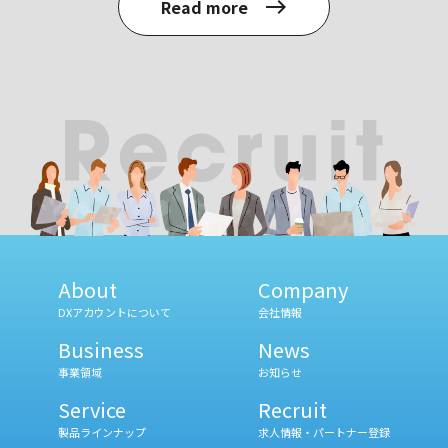
Read more
east
About
Company
DXアカウントについて
会社情報
Business
News
事業領域
お知らせ
Service
Recruit
製品ラインナップ
求人情報・パートナー登録