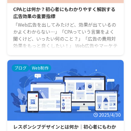
CPAとは何か？初心者にもわかりやすく解説する
広告効果の重要指標
「Web広告を出してみたけど、効果が出ているの
かよくわからない…」「CPAっていう言葉をよく
聞くけど、いったい何のこと？」「広告の費用対
効果をもっと良くしたい！」 Web広告やマーケテ
ィングの世界に足を踏み入れると、たくさんの専
門用語に出会いますよね。その中でも特に重要な
指標の一つがCPAです。広告の成果を正しく評価
ブログ
Web制作
し、改善していくためには、このCPAの理解が欠
かせません。 この記事では、「CPAとは何か」と
いう基本から、その計算方法、重要性まで、広告
やマーケティングに詳しくない初心者の方にもわ
かりやすく …
2025/4/30
レスポンシブデザインとは何か｜初心者にもわか