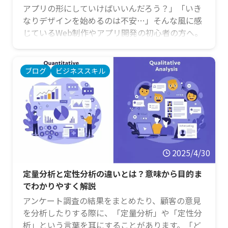
アプリの形にしていけばいいんだろう？」「いき
なりデザインを始めるのは不安…」そんな風に感
じているWeb制作やアプリ開発の初心者の方へ。
本格的なデザインや開発に入る前に、まず作成す
べき重要な「設計図」があります。それが「ワイ
ヤーフレーム」です。ワイヤーフレームは、Web
ブログ
ビジネススキル
サイトやアプリの「骨組み」をシンプルに示した
もので、これを作成することで、情報の整理、機
能の検討、関係者との認識合わせがスムーズに進
み、後の工程での手戻りを大幅に減らすことがで
きます。 この記事で …
2025/4/30
定量分析と定性分析の違いとは？意味から目的ま
でわかりやすく解説
アンケート調査の結果をまとめたり、顧客の意見
を分析したりする際に、「定量分析」や「定性分
析」という言葉を耳にすることがあります。「ど