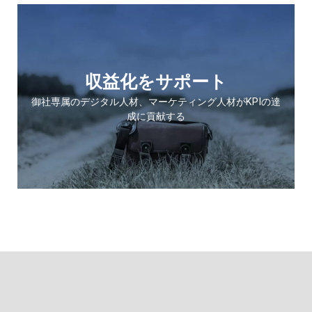
収益化をサポート
コンバ
ジタル人材、マーケティング人材がKPIの達
ネット広告+WEBサ
成に貢献する