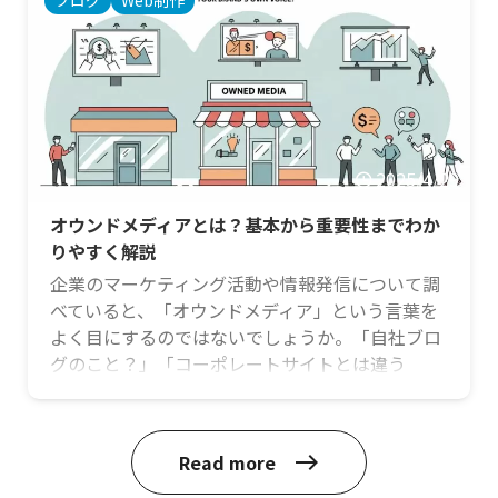
ブログ
Web制作
「UXデザイン」です。「ユーザーエクスペリエン
スデザイン」とも呼ばれます。 この記事では、近
年ますます重要性が高まっているUXデザインにつ
いて、その基本的な意味から、良いUXを構成する
要素、そしてUX …
2025/4/29
オウンドメディアとは？基本から重要性までわか
りやすく解説
企業のマーケティング活動や情報発信について調
べていると、「オウンドメディア」という言葉を
よく目にするのではないでしょうか。「自社ブロ
グのこと？」「コーポレートサイトとは違う
の？」など、なんとなくはイメージできても、正
確な意味や重要性についてはよく分からない、と
いう方も多いかもしれません。オウンドメディア
Read more
east
は、現代のマーケティング戦略において非常に重
要な役割を担っており、その活用は企業の成長に