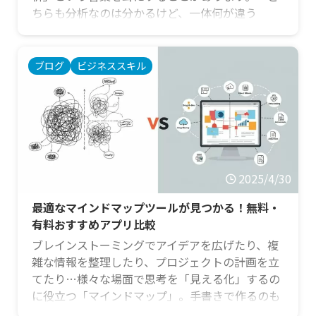
ちらも分析なのは分かるけど、一体何が違う
の？」「どんな時にどっちを使えばいいの？」
と、その違いや使い分けに迷う方も多いのではな
いでしょうか。実は、この二つの分析方法は、扱
ブログ
ビジネススキル
うデータの種類、分析の目的、そして得られる結
果が大きく異なります。それぞれの特徴を正しく
理解し、目的に合わせて適切に使い分けること
が、より深く、そして正確な洞察を得るための鍵
となります。 この記事では、定量分 …
2025/4/30
最適なマインドマップツールが見つかる！無料・
有料おすすめアプリ比較
ブレインストーミングでアイデアを広げたり、複
雑な情報を整理したり、プロジェクトの計画を立
てたり…様々な場面で思考を「見える化」するの
に役立つ「マインドマップ」。手書きで作るのも
良いですが、PCやスマートフォンで使える「マイ