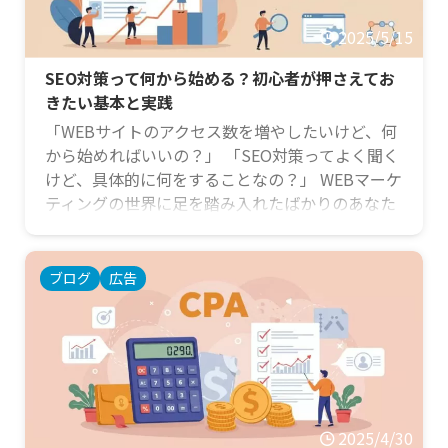
2025/5/15
SEO対策って何から始める？初心者が押さえてお
きたい基本と実践
「WEBサイトのアクセス数を増やしたいけど、何
から始めればいいの？」 「SEO対策ってよく聞く
けど、具体的に何をすることなの？」 WEBマーケ
ティングの世界に足を踏み入れたばかりのあなた
は、こんな疑問や不安を抱えているかもしれませ
ん。特に、代理店などでSEO担当者になったばか
りの方や、これからSEOの基本を学びたい新任マ
ブログ
広告
ーケターの方にとって、SEO対策は専門用語も多
く、難しく感じられるかもしれません。 しかし、
ご安心ください！この記事では、SEO対策の基本
から、初心者の方がすぐに実践できる具体的なス
テップ …
2025/4/30