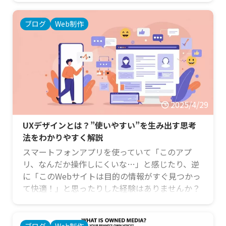
ンドマップツール」を活用すれば、修正や共有、
保存が格段に楽になり、活用の幅も広がります。
ブログ
Web制作
しかし、世の中には無料・有料、多機能なものか
らシンプルなものまで、数多くのマインドマップ
ツールが存在し、「どれを選んだらいいの？」と
迷ってしまう方も多いのではないでしょうか。 こ
の記事では、まずマイン …
2025/4/29
UXデザインとは？”使いやすい”を生み出す思考
法をわかりやすく解説
スマートフォンアプリを使っていて「このアプ
リ、なんだか操作しにくいな…」と感じたり、逆
に「このWebサイトは目的の情報がすぐ見つかっ
て快適！」と思ったりした経験はありませんか？
このような製品やサービスを利用する上での「使
いやすさ」や「心地よさ」「満足感」といった、
ユーザーが得る「体験」全体を設計する考え方が