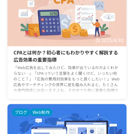
2025/4/30
CPAとは何か？初心者にもわかりやすく解説する
広告効果の重要指標
「Web広告を出してみたけど、効果が出ているのかよくわか
らない…」「CPAっていう言葉をよく聞くけど、いったい何
のこと？」「広告の費用対効果をもっと良くしたい！」 Web
広告やマーケティングの世界に足を踏み入れると、たくさん
の専門用語に出会いますよね。その中でも特に重要な指標の
一つがCPAです。広告の成果を正しく評価し、改善していく
ためには、このCPAの理解が欠かせません。 この記事では、
「CPAとは何か」という基本から、その計算方法、重要性ま
ブログ
Web制作
で、広告やマーケティングに詳しくない初心者の方にもわか
りやすく …