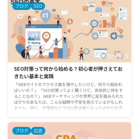
ブログ
SEO
2025/5/15
SEO対策って何から始める？初心者が押さえてお
きたい基本と実践
「WEBサイトのアクセス数を増やしたいけど、何から始めれ
ばいいの？」 「SEO対策ってよく聞くけど、具体的に何をす
ることなの？」 WEBマーケティングの世界に足を踏み入れた
ばかりのあなたは、こんな疑問や不安を抱えているかもしれ
ません。特に、代理店などでSEO担当者になったばかりの方
や、これからSEOの基本を学びたい新任マーケターの方にと
って、SEO対策は専門用語も多く、難しく感じられるかもし
れません。 しかし、ご安心ください！この記事では、SEO対
ブログ
広告
策の基本から、初心者の方がすぐに実践できる具体的なステ
ップ …