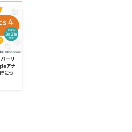
2025/3/25
ニバーサ
leアナ
移行につ
バーサルアク
理者は、
する必要が
バーサルア
きく異なる
からGA4
す。 通常
なら早割