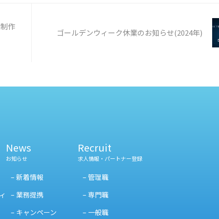
・政党・募金、寄付金の募集・あん
3,300円（税込）で代行いたします。
ジ指圧、はり、きゅう、柔道整 …
ャンペーン】2023年3月31日までの
まで・4月以降は、通常料金となりま
を制作
ゴールデンウィーク休業のお知らせ(2024年)
た、混 …
News
Recruit
お知らせ
求人情報・パートナー登録
– 新着情報
– 管理職
ィ
– 業務提携
– 専門職
– キャンペーン
– 一般職