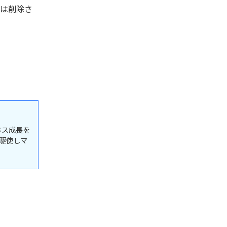
トは削除さ
ネス成長を
駆使しマ