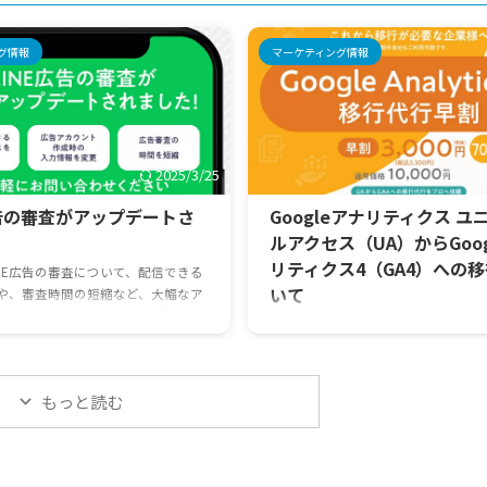
グ情報
マーケティング情報
2025/3/25
広告の審査がアップデートさ
Googleアナリティクス ユ
ルアクセス（UA）からGoog
リティクス4（GA4）への
INE広告の審査について、配信できる
いて
や、審査時間の短縮など、大幅なア
が行われました。これまで「LINE広
現在Googleアナリティクスのユニ
不安・・・」と思われていたお客様
セス（UA）を使用しているサイト管
の機会に活用をご検討ください！
2023年7月1日までにGA4への移行を
ート内容】 ・新たに配信できる業
あります。GA4は、これまでのユニ
もっと読む
スを追加 ・ 広告アカウント作成時
ナリティクス（UA）とは、設定が大
を変更 ・広告審査の時間を短縮
ため再設定が必要です。弊社では、UA
入れ業種・サービス】・質屋・クラ
への移行代行サービスを行っておりま
ディング（投資型、寄付型）・暗号
スポット料金11,000円のところ、今