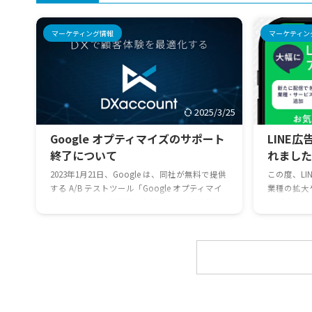
マーケティング情報
マーケティン
2025/3/25
Google オプティマイズのサポート
LINE
終了について
れました
2023年1月21日、Google は、同社が無料で提供
この度、L
する A/B テストツール「Google オプティマイ
業種の拡大
ズ」について、無料版・有料版ともに2023年9
ップデート
月30日をもってサービス終了すると発表しまし
告は審査が
た。 （以下Googleからのメール引用）Google
も、ぜひこ
オプティマイズをご利用のお客様Google オプ
【アップデ
ティマイズとオプティマイズ360は、2023年9月
種・サービ
30日を過ぎるとご利用いただけなくなります。
の入力情報
同日の時点で実施されているテストも、すべて
【新規受け
終了いたします。過去のデータをダウンロード
ウドファン