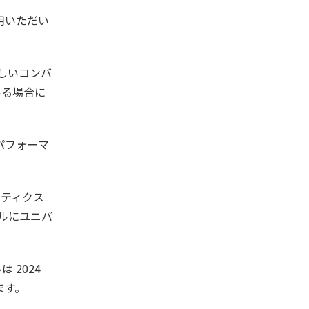
用いただい
しいコンバ
いる場合に
パフォーマ
リティクス
ールにユニバ
 2024
ます。