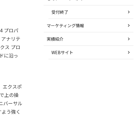
受付終了
マーケティング情報
4 プロパ
 アナリテ
実績紹介
ィクス プロ
WEBサイト
イドに沿っ
、エクスポ
法で上の操
ユニバーサル
すよう強く