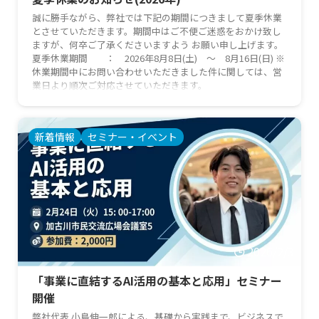
誠に勝手ながら、弊社では下記の期間につきまして夏季休業
とさせていただきます。期間中はご不便ご迷惑をおかけ致し
ますが、何卒ご了承くださいますよう お願い申し上げます。
夏季休業期間 ： 2026年8月8日(土) ～ 8月16日(日) ※
休業期間中にお問い合わせいただきました件に関しては、営
業日より順次ご対応させていただきます。
新着情報
セミナー・イベント
2026/2/3
「事業に直結するAI活用の基本と応用」セミナー
開催
弊社代表 小島伸一郎による、基礎から実践まで、ビジネスで