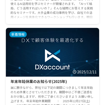
使えるAI活用術を学ぶセミナーが開催されます。 「AIって結
局、どう活用すればいいの？」そんな疑問にお答えする実践
的なセミナーです。大手企業の成功事例を学び、自社での活
用イメージを具体化できるワークショップも行います。明日
から使える投資計画の骨子を一緒に作りましょう！ 「やって
みたい」「少し気になる」くらいでも結構です。ぜひ気軽に
参加してください。 日 時：2026年2月24日（火） 15:00～
新着情報
17:00場 所：加古川市民交流広場会議室5 加 …
2025/12/11
年末年始休業のお知らせ(2025年)
誠に勝手ながら、弊社では下記の期間につきまして年末年始
のため休業とさせていただきます。期間中はご不便ご迷惑を
おかけ致しますが、何卒ご了承くださいますよう お願い申し
上げます。 年末年始休業期間 ： 2025年12月27日(土)