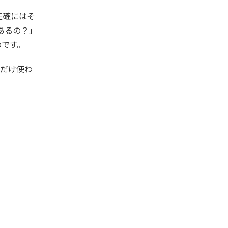
正確にはそ
あるの？」
のです。
るだけ使わ