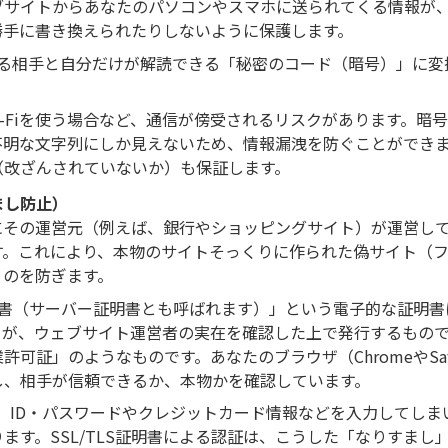
ブサイトからあなたのパソコンやスマホに送られてくる情報が
勝手に書き換えられたりしないように保護します。
取る相手と自分だけが解読できる「秘密のコード（暗号）」に変
i-Fiを使う場合など、通信が傍受されるリスクがあります。暗
不明な文字列にしか見えないため、情報漏洩を防ぐことができ
（改ざんされていないか）も保証します。
まし防止）
にその運営元（例えば、銀行やショッピングサイト）が運営し
す。これにより、本物のサイトそっくりに作られた偽サイト（
うのを防ぎます。
S証明書（サーバー証明書とも呼ばれます）」という電子的な証明
）が、ウェブサイト運営者の実在を確認した上で発行するもの
証」のようなものです。あなたのブラウザ（ChromeやSafa
し、相手が信頼できるか、本物かを確認しています。
と、ID・パスワードやクレジットカード情報などを入力してしま
ます。SSL/TLS証明書による認証は、こうした「なりすまし