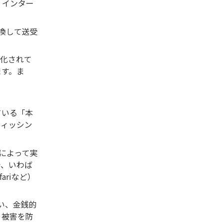
、インター
換して送受
号化されて
ます。ま
ている「本
フィッシン
書によって実
で、いわば
riなど）
い、金銭的
」被害を防