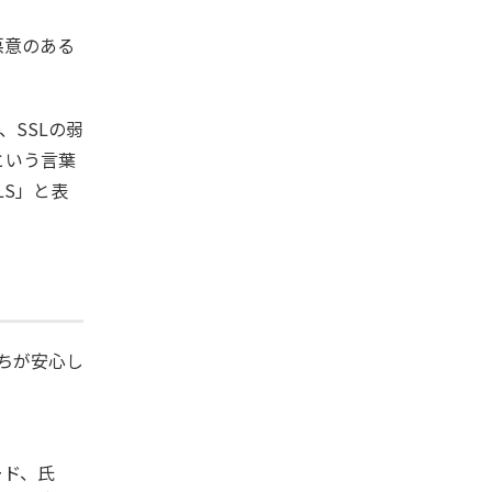
悪意のある
SSLの弱
」という言葉
LS」と表
たちが安心し
ード、氏