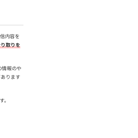
通信内容を
やり取りを
の情報のや
があります
す。