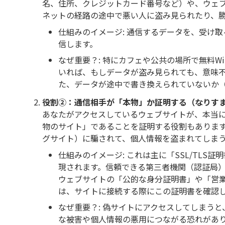
名、住所、クレジットカード番号など）や、ウェ
ネットの経路の途中で悪い人に盗み見られたり、
仕組みのイメージ: 通信するデータを、受け
信します。
なぜ重要？: 特にカフェや公共の場所で無料W
いれば、もしデータが盗み見られても、意味
た、データが途中で書き換えられていないか
役割②：通信相手が「本物」か証明する（なりす
あなたがアクセスしているウェブサイトが、本当
物のサイト」であることを証明する役割もありま
グサイト）に騙されて、個人情報を盗まれてしま
仕組みのイメージ: これは主に「SSL/TL
現されます。信頼できる第三者機関（認証局
ウェブサイトの「公的な身分証明書」や「営業許可
は、サイトに接続する際にこの証明書を確認
なぜ重要？: 偽サイトにアクセスしてしまう
な被害や個人情報の悪用につながる恐れがあり