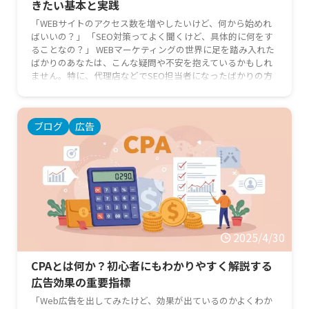
きたい基本と実践
「WEBサイトのアクセス数を増やしたいけど、何から始めれ
ばいいの？」 「SEO対策ってよく聞くけど、具体的に何をす
ることなの？」 WEBマーケティングの世界に足を踏み入れた
ばかりのあなたは、こんな疑問や不安を抱えているかもしれ
ません。特に、代理店などでSEO担当者になったばかりの方
や、これからSEOの基本を学びたい新任マーケターの方にと
って、SEO対策は専門用語も多く、難しく感じられるかもし
れません。 しかし、ご安心ください！この記事では、SEO対
ブログ
広告
策の基本から、初心者の方がすぐに実践できる具体的なステ
ップ …
2025/4/30
CPAとは何か？初心者にもわかりやすく解説する
広告効果の重要指標
「Web広告を出してみたけど、効果が出ているのかよくわか