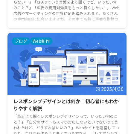
らない…」「CPAっていう言葉をよく聞くけど、いったい何
のこと？」「広告の費用対効果をもっと良くしたい！」 Web
広告やマーケティングの世界に足を踏み入れると、たくさん
の専門用語に出会いますよね。その中でも特に重要な指標の
一つがCPAです。広告の成果を正しく評価し、改善していく
ためには、このCPAの理解が欠かせません。 この記事では、
「CPAとは何か」という基本から、その計算方法、重要性ま
ブログ
Web制作
で、広告やマーケティングに詳しくない初心者の方にもわか
りやすく …
2025/4/30
レスポンシブデザインとは何か｜初心者にもわか
りやすく解説
「最近よく聞くレスポンシブデザインって、いったい何のこ
と？」「自分のサイトもスマホ対応しないといけないって言
われたけど、どうすればいいの？」 Webサイトを運営してい
たり、これから作ろうと考えている方なら、「レスポンシブ