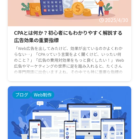
2025/4/30
CPAとは何か？初心者にもわかりやすく解説する
広告効果の重要指標
「Web広告を出してみたけど、効果が出ているのかよくわか
らない…」「CPAっていう言葉をよく聞くけど、いったい何
のこと？」「広告の費用対効果をもっと良くしたい！」 Web
広告やマーケティングの世界に足を踏み入れると、たくさん
の専門用語に出会いますよね。その中でも特に重要な指標の
一つがCPAです。広告の成果を正しく評価し、改善していく
ためには、このCPAの理解が欠かせません。 この記事では、
「CPAとは何か」という基本から、その計算方法、重要性ま
ブログ
Web制作
で、広告やマーケティングに詳しくない初心者の方にもわか
りやすく …