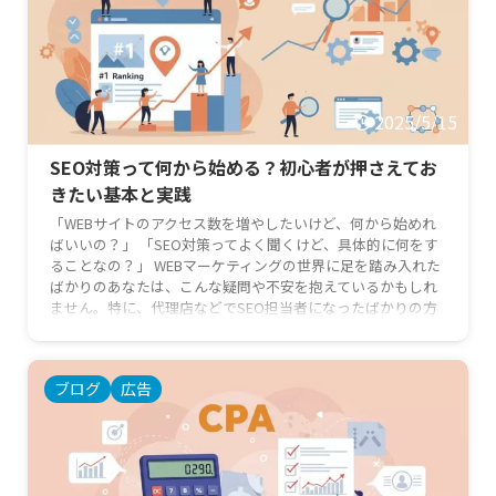
2025/5/15
SEO対策って何から始める？初心者が押さえてお
きたい基本と実践
「WEBサイトのアクセス数を増やしたいけど、何から始めれ
ばいいの？」 「SEO対策ってよく聞くけど、具体的に何をす
ることなの？」 WEBマーケティングの世界に足を踏み入れた
ばかりのあなたは、こんな疑問や不安を抱えているかもしれ
ません。特に、代理店などでSEO担当者になったばかりの方
や、これからSEOの基本を学びたい新任マーケターの方にと
って、SEO対策は専門用語も多く、難しく感じられるかもし
れません。 しかし、ご安心ください！この記事では、SEO対
ブログ
広告
策の基本から、初心者の方がすぐに実践できる具体的なステ
ップ …