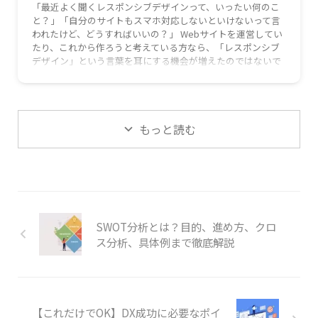
「最近よく聞くレスポンシブデザインって、いったい何のこ
と？」「自分のサイトもスマホ対応しないといけないって言
われたけど、どうすればいいの？」 Webサイトを運営してい
たり、これから作ろうと考えている方なら、「レスポンシブ
デザイン」という言葉を耳にする機会が増えたのではないで
しょうか。特に、今や私たちの生活に欠かせないスマートフ
ォン。通勤中にニュースをチェックしたり、お店の情報を調
べたりと、スマホでWebサイトを見るのが当たり前になりま
したよね。 この記事では、そんな時代の必須スキルとも言え
もっと読む
る「レスポンシブ …
SWOT分析とは？目的、進め方、クロ
ス分析、具体例まで徹底解説
【これだけでOK】DX成功に必要なポイ