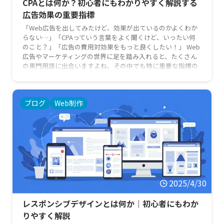
CPAとは何か？初心者にもわかりやすく解説する
広告効果の重要指標
「Web広告を出してみたけど、効果が出ているのかよくわか
らない…」「CPAっていう言葉をよく聞くけど、いったい何
のこと？」「広告の費用対効果をもっと良くしたい！」 Web
広告やマーケティングの世界に足を踏み入れると、たくさん
の専門用語に出会いますよね。その中でも特に重要な指標の
一つがCPAです。広告の成果を正しく評価し、改善していく
ためには、このCPAの理解が欠かせません。 この記事では、
「CPAとは何か」という基本から、その計算方法、重要性ま
ブログ
Web制作
で、広告やマーケティングに詳しくない初心者の方にもわか
りやすく …
2025/4/30
レスポンシブデザインとは何か｜初心者にもわか
りやすく解説