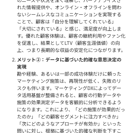
のニーズや状況を深く理解し、パーソナライズさ
れた情報提供や、オンライン・オフラインを問わ
ないシームレスなコミュニケーションを実現する
ことで、顧客は「自分を理解してくれている」
「大切にされている」と感じ、満足度が向上しま
す。優れた顧客体験は、顧客の継続利用やファン化
を促進し、結果としてLTV（顧客生涯価値）の向
上、つまり長期的な収益の安定化につながります。
メリット②：データに基づいた的確な意思決定の
実現
勘や経験、あるいは一部の成功体験だけに頼った
マーケティング施策は、再現性が低く、失敗のリ
スクも伴います。マーケティングDXによってデー
タ活用基盤が整備されると、顧客の行動データや
施策の効果測定データを客観的に分析できるよう
になります。これにより、「どの施策が効果的だっ
たのか」「どの顧客セグメントに注力すべきか」
「次にどのようなアプローチが有効か」といった
問いに対し、根拠に基づいた的確な判断を下すこ