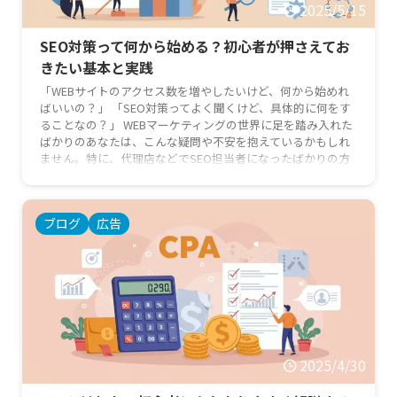
2025/5/15
SEO対策って何から始める？初心者が押さえてお
きたい基本と実践
「WEBサイトのアクセス数を増やしたいけど、何から始めれ
ばいいの？」 「SEO対策ってよく聞くけど、具体的に何をす
ることなの？」 WEBマーケティングの世界に足を踏み入れた
ばかりのあなたは、こんな疑問や不安を抱えているかもしれ
ません。特に、代理店などでSEO担当者になったばかりの方
や、これからSEOの基本を学びたい新任マーケターの方にと
って、SEO対策は専門用語も多く、難しく感じられるかもし
れません。 しかし、ご安心ください！この記事では、SEO対
ブログ
広告
策の基本から、初心者の方がすぐに実践できる具体的なステ
ップ …
2025/4/30