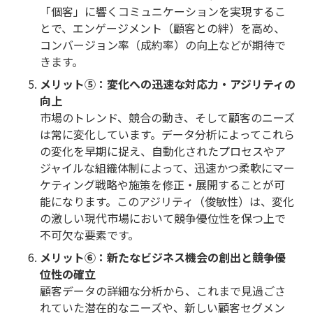
「個客」に響くコミュニケーションを実現するこ
とで、エンゲージメント（顧客との絆）を高め、
コンバージョン率（成約率）の向上などが期待で
きます。
メリット⑤：変化への迅速な対応力・アジリティの
向上
市場のトレンド、競合の動き、そして顧客のニーズ
は常に変化しています。データ分析によってこれら
の変化を早期に捉え、自動化されたプロセスやア
ジャイルな組織体制によって、迅速かつ柔軟にマー
ケティング戦略や施策を修正・展開することが可
能になります。このアジリティ（俊敏性）は、変化
の激しい現代市場において競争優位性を保つ上で
不可欠な要素です。
メリット⑥：新たなビジネス機会の創出と競争優
位性の確立
顧客データの詳細な分析から、これまで見過ごさ
れていた潜在的なニーズや、新しい顧客セグメン